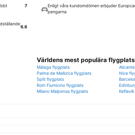
abbt
7
Enligt våra kundomdömen erbjuder Europcar
pengarna
edställande
6.6
Världens mest populära flygplats
Málaga flygplats
Alicante
Palma de Mallorca flygplats
Nice fly
Split flygplats
Barcelo
Rom Fiumicino flygplats
Edinbur
Milano Malpensa flygplats
Keflavík