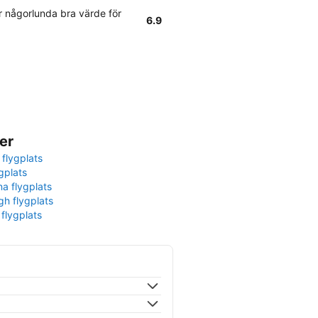
 någorlunda bra värde för
6.9
er
 flygplats
gplats
na flygplats
gh flygplats
 flygplats