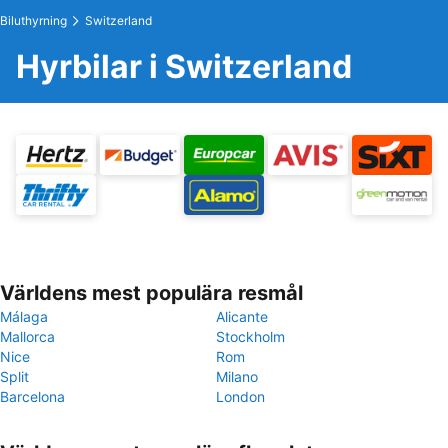
Biluthyrning
Switzerland
Hyrbilar i Switzerland
Världens mest populära resmål
Málaga
Alicante
Mallorca
Stockholm
Nice
Rom
Split
Milano
Barcelona
London