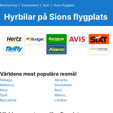
Biluthyrning
Switzerland
Sion
Sions flygplats
Hyrbilar på Sions flygplats
Världens mest populära resmål
Málaga
Alicante
Mallorca
Stockholm
Nice
Rom
Split
Milano
Barcelona
London