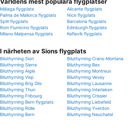
Världens mest populära flygplatser
Málaga flygplats
Alicante flygplats
Palma de Mallorca flygplats
Nice flygplats
Split flygplats
Barcelona flygplats
Rom Fiumicino flygplats
Edinburgh flygplats
Milano Malpensa flygplats
Keflavík flygplats
I närheten av Sions flygplats
Biluthyrning Sion
Biluthyrning Crans-Montana
Biluthyrning Sierre
Biluthyrning Bex
Biluthyrning Aigle
Biluthyrning Montreux
Biluthyrning Visp
Biluthyrning Vevey
Biluthyrning Brig Glis
Biluthyrning Lausanne
Biluthyrning Thun
Biluthyrning Interlaken
Biluthyrning Fribourg
Biluthyrning Crissier
Biluthyrning Bern flygplats
Biluthyrning Liebefeld
Biluthyrning Rolle
Biluthyrning Yverdon
Biluthyrning Bern
Biluthyrning Neuchatel