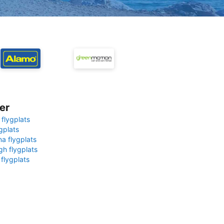
er
 flygplats
gplats
na flygplats
gh flygplats
 flygplats