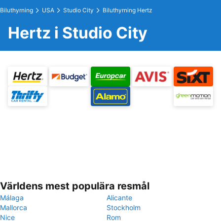
Biluthyrning
USA
Studio City
Biluthyrning Hertz
Hertz i Studio City
Världens mest populära resmål
Málaga
Alicante
Mallorca
Stockholm
Nice
Rom