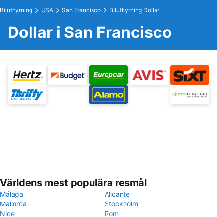
Biluthyrning
USA
San Francisco
Biluthyrning Dollar
Dollar i San Francisco
Världens mest populära resmål
Málaga
Alicante
Mallorca
Stockholm
Nice
Rom