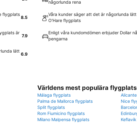
någorlunda rena
 flygplats
Våra kunder säger att det är någorlunda lätt 
8.5
O'Hare flygplats
ygplats är
Enligt våra kundomdömen erbjuder Dollar nå
7.9
pengarna
lunda lätt
6.9
Världens mest populära flygplats
Málaga flygplats
Alicante
Palma de Mallorca flygplats
Nice fly
Split flygplats
Barcelo
Rom Fiumicino flygplats
Edinbur
Milano Malpensa flygplats
Keflavík