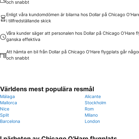
och snabbt
Enligt våra kundomdömen är bilarna hos Dollar på Chicago O'Hare
i tillfredställande skick
Våra kunder säger att personalen hos Dollar på Chicago O'Hare fl
ganska effektiva
Att hämta en bil från Dollar på Chicago O'Hare flygplats går någor
och snabbt
Världens mest populära resmål
Málaga
Alicante
Mallorca
Stockholm
Nice
Rom
Split
Milano
Barcelona
London
I närheten av Chicago O'Hare flygplats