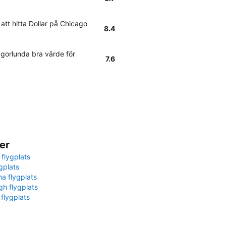
att hitta Dollar på Chicago
8.4
gorlunda bra värde för
7.6
er
 flygplats
gplats
na flygplats
gh flygplats
 flygplats