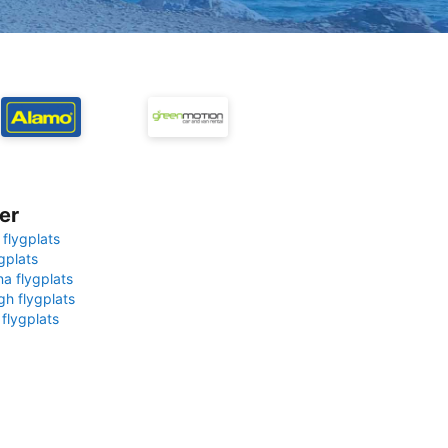
er
 flygplats
gplats
na flygplats
gh flygplats
 flygplats