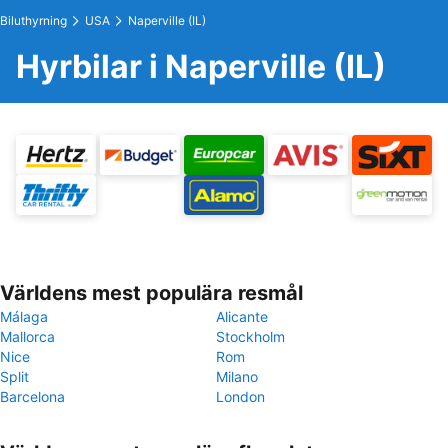
Biluthyrning
USA
Naperville (IL)
Hyrbilar i Naperville (IL)
Världens mest populära resmål
Málaga
Alicante
Mallorca
Stockholm
Nice
Rom
Split
Milano
Barcelona
London