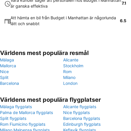
Våra kunder säger att personalen hos Budget i Manhattan
7.1
är ganska effektiva
Att hämta en bil från Budget i Manhattan är någorlunda
6.5
lätt och snabbt
Världens mest populära resmål
Málaga
Alicante
Mallorca
Stockholm
Nice
Rom
Split
Milano
Barcelona
London
Världens mest populära flygplatser
Málaga flygplats
Alicante flygplats
Palma de Mallorca flygplats
Nice flygplats
Split flygplats
Barcelona flygplats
Rom Fiumicino flygplats
Edinburgh flygplats
Milano Malpensa flygplats
Keflavík flygplats