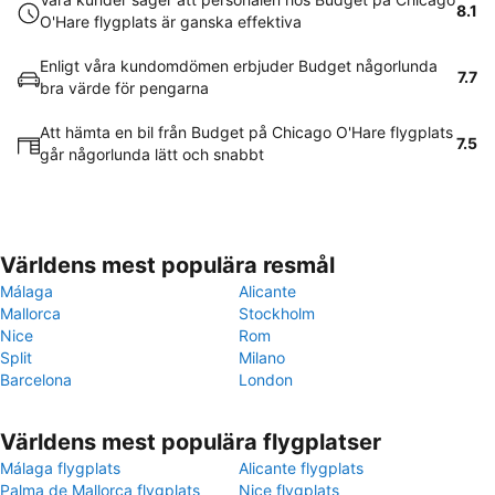
8.1
O'Hare flygplats är ganska effektiva
Enligt våra kundomdömen erbjuder Budget någorlunda
7.7
bra värde för pengarna
Att hämta en bil från Budget på Chicago O'Hare flygplats
7.5
går någorlunda lätt och snabbt
Världens mest populära resmål
Málaga
Alicante
Mallorca
Stockholm
Nice
Rom
Split
Milano
Barcelona
London
Världens mest populära flygplatser
Málaga flygplats
Alicante flygplats
Palma de Mallorca flygplats
Nice flygplats