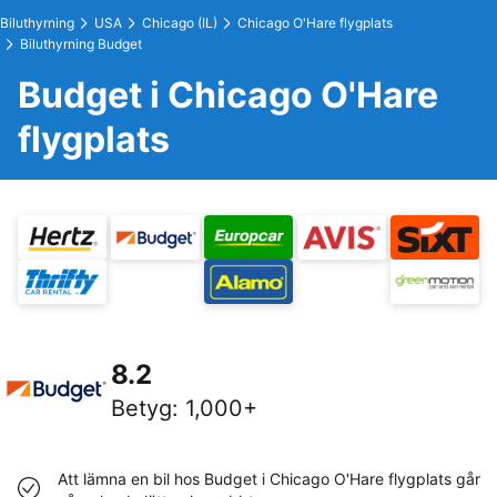
Biluthyrning
USA
Chicago (IL)
Chicago O'Hare flygplats
Biluthyrning Budget
Budget i Chicago O'Hare
flygplats
8.2
Betyg
:
1,000+
Att lämna en bil hos Budget i Chicago O'Hare flygplats går