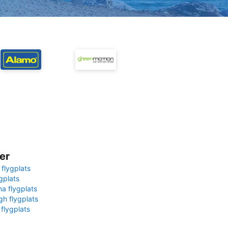
er
 flygplats
gplats
na flygplats
gh flygplats
 flygplats