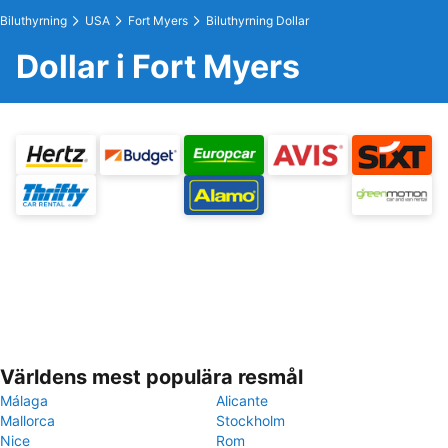
Biluthyrning
USA
Fort Myers
Biluthyrning Dollar
Dollar i Fort Myers
Världens mest populära resmål
Málaga
Alicante
Mallorca
Stockholm
Nice
Rom