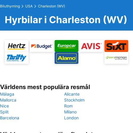
Biluthyrning
USA
Charleston (WV)
Hyrbilar i Charleston (WV)
Världens mest populära resmål
Málaga
Alicante
Mallorca
Stockholm
Nice
Rom
Split
Milano
Barcelona
London