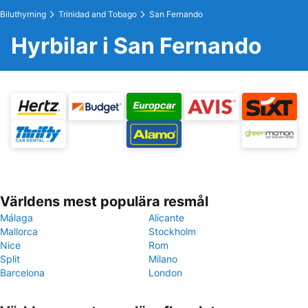
Biluthyrning
Trinidad and Tobago
San Fernando
Hyrbilar i San Fernando
Världens mest populära resmål
Málaga
Alicante
Mallorca
Stockholm
Nice
Rom
Split
Milano
Barcelona
London