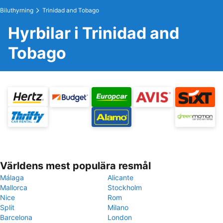
Biluthyrning
Trinidad and Tobago
Hyrbilar i Trinidad and
Tobago
Världens mest populära resmål
Málaga
Alicante
Mallorca
Stockholm
Nice
Rom
Split
Milano
Barcelona
London