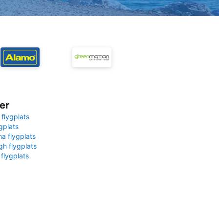
er
 flygplats
gplats
na flygplats
gh flygplats
 flygplats