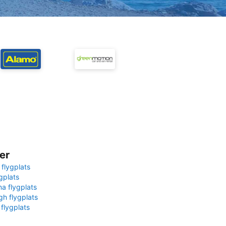
er
 flygplats
gplats
na flygplats
gh flygplats
 flygplats