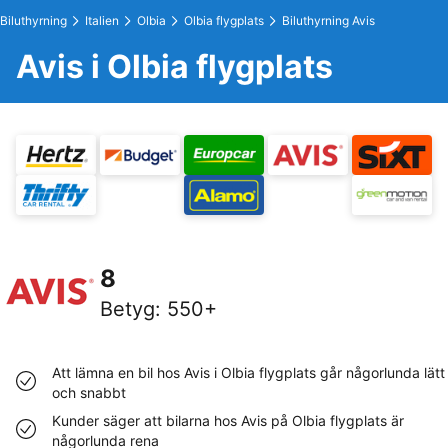
Biluthyrning
Italien
Olbia
Olbia flygplats
Biluthyrning Avis
Avis i Olbia flygplats
8
Betyg
:
550+
Att lämna en bil hos Avis i Olbia flygplats går någorlunda lätt
och snabbt
Kunder säger att bilarna hos Avis på Olbia flygplats är
någorlunda rena