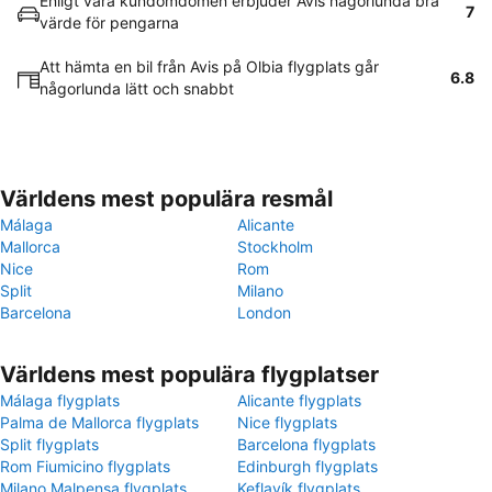
Enligt våra kundomdömen erbjuder Avis någorlunda bra
7
värde för pengarna
Att hämta en bil från Avis på Olbia flygplats går
6.8
någorlunda lätt och snabbt
Världens mest populära resmål
Málaga
Alicante
Mallorca
Stockholm
Nice
Rom
Split
Milano
Barcelona
London
Världens mest populära flygplatser
Málaga flygplats
Alicante flygplats
Palma de Mallorca flygplats
Nice flygplats
Split flygplats
Barcelona flygplats
Rom Fiumicino flygplats
Edinburgh flygplats
Milano Malpensa flygplats
Keflavík flygplats