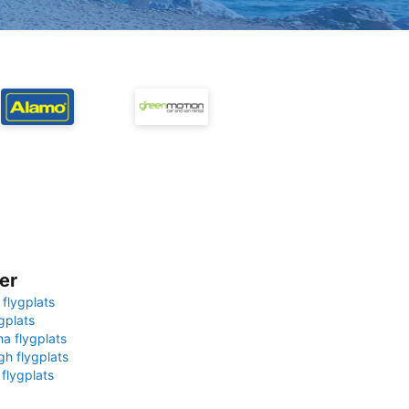
er
 flygplats
gplats
na flygplats
gh flygplats
 flygplats