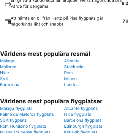
Enligt våra kundomdömen erbjuder Hertz någorlunda bra
8.2
värde för pengarna
Att hämta en bil från Hertz på Pisa flygplats går
7.6
någorlunda lätt och snabbt
Världens mest populära resmål
Málaga
Alicante
Mallorca
Stockholm
Nice
Rom
Split
Milano
Barcelona
London
Världens mest populära flygplatser
Málaga flygplats
Alicante flygplats
Palma de Mallorca flygplats
Nice flygplats
Split flygplats
Barcelona flygplats
Rom Fiumicino flygplats
Edinburgh flygplats
Milano Malpensa flygplats
Keflavík flygplats