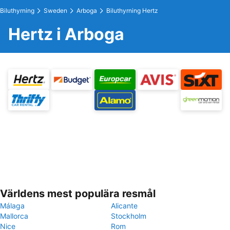
Biluthyrning
Sweden
Arboga
Biluthyrning Hertz
Hertz i Arboga
Världens mest populära resmål
Málaga
Alicante
Mallorca
Stockholm
Nice
Rom