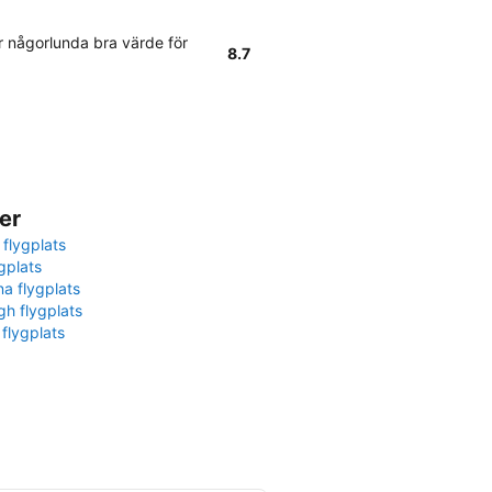
 någorlunda bra värde för
8.7
er
 flygplats
gplats
na flygplats
gh flygplats
 flygplats