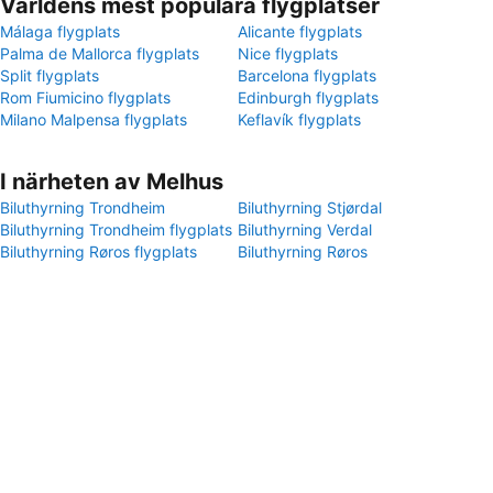
Världens mest populära flygplatser
Málaga flygplats
Alicante flygplats
Palma de Mallorca flygplats
Nice flygplats
Split flygplats
Barcelona flygplats
Rom Fiumicino flygplats
Edinburgh flygplats
Milano Malpensa flygplats
Keflavík flygplats
I närheten av Melhus
Biluthyrning Trondheim
Biluthyrning Stjørdal
Biluthyrning Trondheim flygplats
Biluthyrning Verdal
Biluthyrning Røros flygplats
Biluthyrning Røros