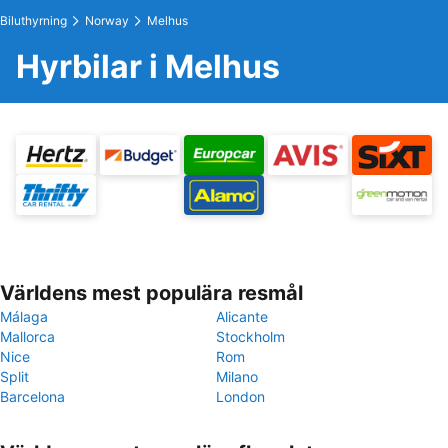
Biluthyrning
Norway
Melhus
Hyrbilar i Melhus
Världens mest populära resmål
Málaga
Alicante
Mallorca
Stockholm
Nice
Rom
Split
Milano
Barcelona
London