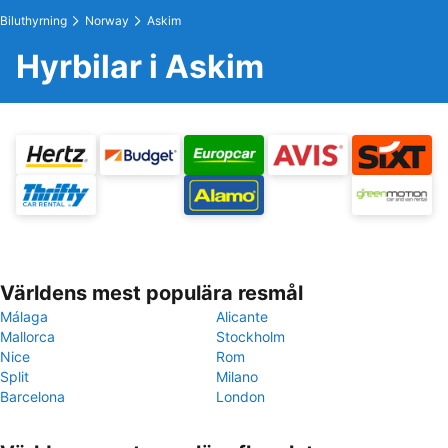
Biluthyrning
Norway
Askim
Hyrbilar i Askim
Världens mest populära resmål
Málaga
Alicante
Mallorca
Stockholm
Nice
Rom
Split
Milano
Barcelona
London