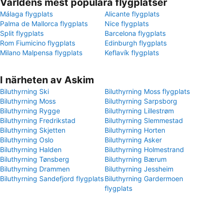
Världens mest populära flygplatser
Málaga flygplats
Alicante flygplats
Palma de Mallorca flygplats
Nice flygplats
Split flygplats
Barcelona flygplats
Rom Fiumicino flygplats
Edinburgh flygplats
Milano Malpensa flygplats
Keflavík flygplats
I närheten av Askim
Biluthyrning Ski
Biluthyrning Moss flygplats
Biluthyrning Moss
Biluthyrning Sarpsborg
Biluthyrning Rygge
Biluthyrning Lillestrøm
Biluthyrning Fredrikstad
Biluthyrning Slemmestad
Biluthyrning Skjetten
Biluthyrning Horten
Biluthyrning Oslo
Biluthyrning Asker
Biluthyrning Halden
Biluthyrning Holmestrand
Biluthyrning Tønsberg
Biluthyrning Bærum
Biluthyrning Drammen
Biluthyrning Jessheim
Biluthyrning Sandefjord flygplats
Biluthyrning Gardermoen
flygplats