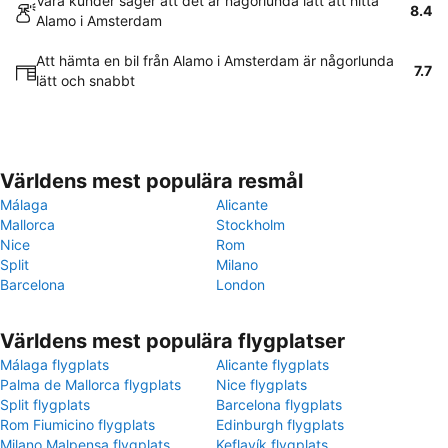
Våra kunder säger att det är någorlunda lätt att hitta
8.4
Alamo i Amsterdam
Att hämta en bil från Alamo i Amsterdam är någorlunda
7.7
lätt och snabbt
Världens mest populära resmål
Málaga
Alicante
Mallorca
Stockholm
Nice
Rom
Split
Milano
Barcelona
London
Världens mest populära flygplatser
Málaga flygplats
Alicante flygplats
Palma de Mallorca flygplats
Nice flygplats
Split flygplats
Barcelona flygplats
Rom Fiumicino flygplats
Edinburgh flygplats
Milano Malpensa flygplats
Keflavík flygplats