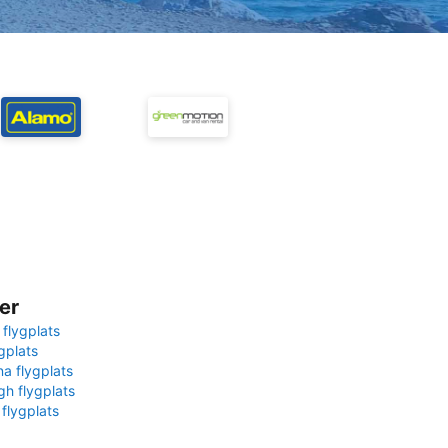
er
 flygplats
gplats
na flygplats
gh flygplats
 flygplats