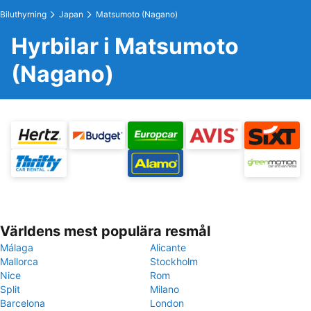
Biluthyrning
Japan
Matsumoto (Nagano)
Hyrbilar i Matsumoto
(Nagano)
Världens mest populära resmål
Málaga
Alicante
Mallorca
Stockholm
Nice
Rom
Split
Milano
Barcelona
London