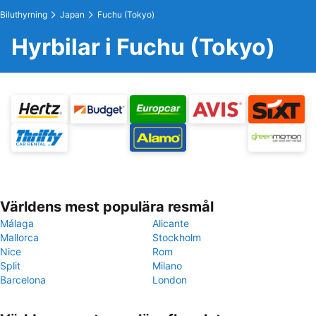
Biluthyrning
Japan
Fuchu (Tokyo)
Hyrbilar i Fuchu (Tokyo)
Världens mest populära resmål
Málaga
Alicante
Mallorca
Stockholm
Nice
Rom
Split
Milano
Barcelona
London