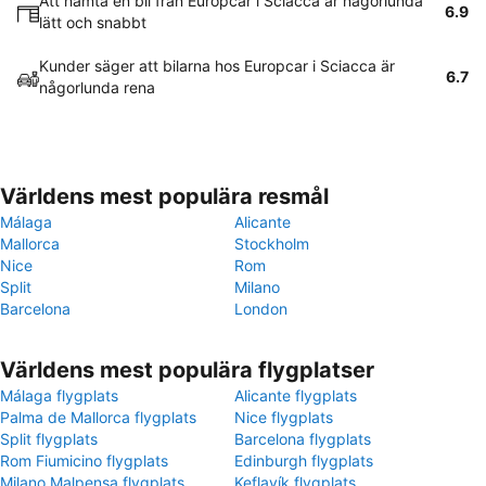
Att hämta en bil från Europcar i Sciacca är någorlunda
6.9
lätt och snabbt
Kunder säger att bilarna hos Europcar i Sciacca är
6.7
någorlunda rena
Världens mest populära resmål
Málaga
Alicante
Mallorca
Stockholm
Nice
Rom
Split
Milano
Barcelona
London
Världens mest populära flygplatser
Málaga flygplats
Alicante flygplats
Palma de Mallorca flygplats
Nice flygplats
Split flygplats
Barcelona flygplats
Rom Fiumicino flygplats
Edinburgh flygplats
Milano Malpensa flygplats
Keflavík flygplats