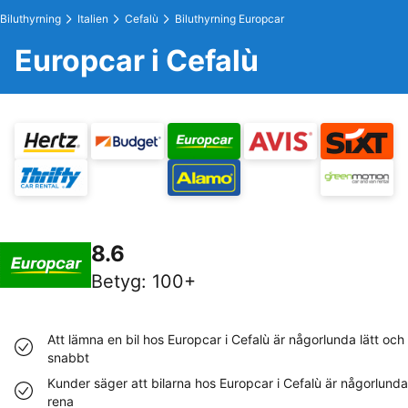
Biluthyrning
Italien
Cefalù
Biluthyrning Europcar
Europcar i Cefalù
8.6
Betyg
:
100+
Att lämna en bil hos Europcar i Cefalù är någorlunda lätt och
snabbt
Kunder säger att bilarna hos Europcar i Cefalù är någorlunda
rena