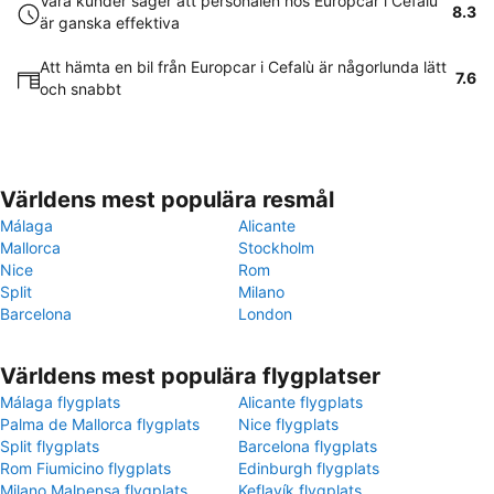
Våra kunder säger att personalen hos Europcar i Cefalù
8.3
är ganska effektiva
Att hämta en bil från Europcar i Cefalù är någorlunda lätt
7.6
och snabbt
Världens mest populära resmål
Málaga
Alicante
Mallorca
Stockholm
Nice
Rom
Split
Milano
Barcelona
London
Världens mest populära flygplatser
Málaga flygplats
Alicante flygplats
Palma de Mallorca flygplats
Nice flygplats
Split flygplats
Barcelona flygplats
Rom Fiumicino flygplats
Edinburgh flygplats
Milano Malpensa flygplats
Keflavík flygplats