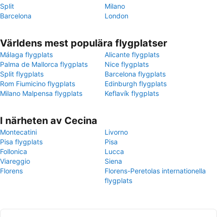
Split
Milano
Barcelona
London
Världens mest populära flygplatser
Málaga flygplats
Alicante flygplats
Palma de Mallorca flygplats
Nice flygplats
Split flygplats
Barcelona flygplats
Rom Fiumicino flygplats
Edinburgh flygplats
Milano Malpensa flygplats
Keflavík flygplats
I närheten av Cecina
Montecatini
Livorno
Pisa flygplats
Pisa
Follonica
Lucca
Viareggio
Siena
Florens
Florens-Peretolas internationella
flygplats