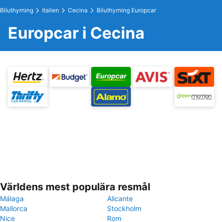
Biluthyrning
Italien
Cecina
Biluthyrning Europcar
Europcar i Cecina
Världens mest populära resmål
Málaga
Alicante
Mallorca
Stockholm
Nice
Rom