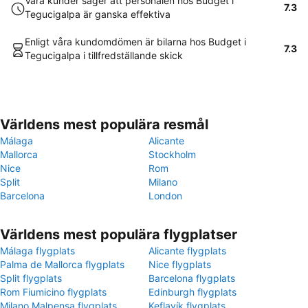
Våra kunder säger att personalen hos Budget i
7.3
Tegucigalpa är ganska effektiva
Enligt våra kundomdömen är bilarna hos Budget i
7.3
Tegucigalpa i tillfredställande skick
Världens mest populära resmål
Málaga
Alicante
Mallorca
Stockholm
Nice
Rom
Split
Milano
Barcelona
London
Världens mest populära flygplatser
Málaga flygplats
Alicante flygplats
Palma de Mallorca flygplats
Nice flygplats
Split flygplats
Barcelona flygplats
Rom Fiumicino flygplats
Edinburgh flygplats
Milano Malpensa flygplats
Keflavík flygplats