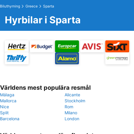
Biluthyrning
Greece
Sparta
Hyrbilar i Sparta
Världens mest populära resmål
Málaga
Alicante
Mallorca
Stockholm
Nice
Rom
Split
Milano
Barcelona
London