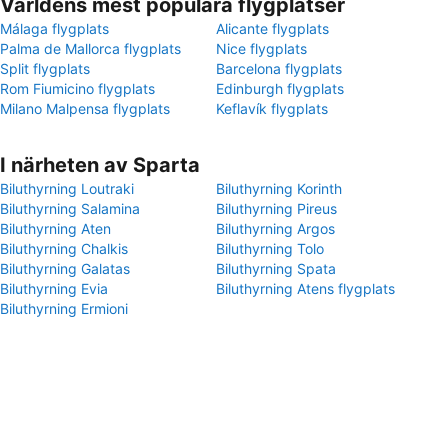
Världens mest populära flygplatser
Málaga flygplats
Alicante flygplats
Palma de Mallorca flygplats
Nice flygplats
Split flygplats
Barcelona flygplats
Rom Fiumicino flygplats
Edinburgh flygplats
Milano Malpensa flygplats
Keflavík flygplats
I närheten av Sparta
Biluthyrning Loutraki
Biluthyrning Korinth
Biluthyrning Salamina
Biluthyrning Pireus
Biluthyrning Aten
Biluthyrning Argos
Biluthyrning Chalkis
Biluthyrning Tolo
Biluthyrning Galatas
Biluthyrning Spata
Biluthyrning Evia
Biluthyrning Atens flygplats
Biluthyrning Ermioni