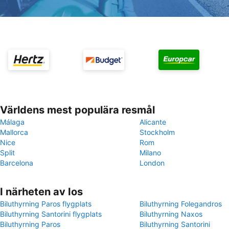
Världens mest populära resmål
Málaga
Alicante
Mallorca
Stockholm
Nice
Rom
Split
Milano
Barcelona
London
I närheten av Ios
Biluthyrning Paros flygplats
Biluthyrning Folegandros
Biluthyrning Santorini flygplats
Biluthyrning Naxos
Biluthyrning Paros
Biluthyrning Santorini