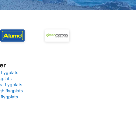
er
 flygplats
gplats
na flygplats
gh flygplats
 flygplats