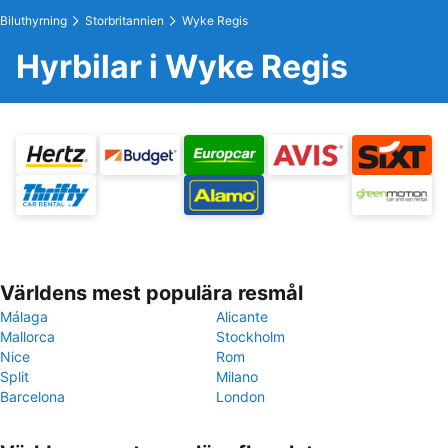
Biluthyrning
Storbritannien
Wyke Regis
Hyrbilar i Wyke Regis
Världens mest populära resmål
Málaga
Alicante
Mallorca
Stockholm
Nice
Rom
Split
Milano
Barcelona
London