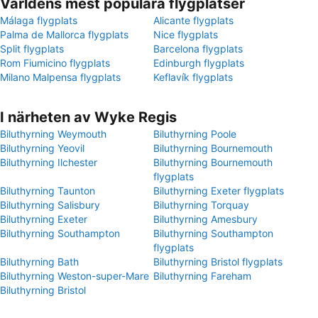
Världens mest populära flygplatser
Málaga flygplats
Alicante flygplats
Palma de Mallorca flygplats
Nice flygplats
Split flygplats
Barcelona flygplats
Rom Fiumicino flygplats
Edinburgh flygplats
Milano Malpensa flygplats
Keflavík flygplats
I närheten av Wyke Regis
Biluthyrning Weymouth
Biluthyrning Poole
Biluthyrning Yeovil
Biluthyrning Bournemouth
Biluthyrning Ilchester
Biluthyrning Bournemouth
flygplats
Biluthyrning Taunton
Biluthyrning Exeter flygplats
Biluthyrning Salisbury
Biluthyrning Torquay
Biluthyrning Exeter
Biluthyrning Amesbury
Biluthyrning Southampton
Biluthyrning Southampton
flygplats
Biluthyrning Bath
Biluthyrning Bristol flygplats
Biluthyrning Weston-super-Mare
Biluthyrning Fareham
Biluthyrning Bristol