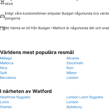
skick
Enligt våra kundomdömen erbjuder Budget någorlunda bra värde
pengarna
Att hämta en bil från Budget i Watford är någorlunda lätt och sna
Världens mest populära resmål
Málaga
Alicante
Mallorca
Stockholm
Nice
Rom
Split
Milano
Barcelona
London
I närheten av Watford
Heathrow flygplats
London Luton flygplats
Luton
London
Staines
Aylesbury