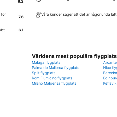
8.2
 för
Våra kunder säger att det är någorlunda lätt
7.6
bbt
6.1
Världens mest populära flygplats
Málaga flygplats
Alicante
Palma de Mallorca flygplats
Nice fly
Split flygplats
Barcelo
Rom Fiumicino flygplats
Edinbur
Milano Malpensa flygplats
Keflavík