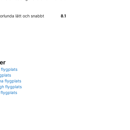
gorlunda lätt och snabbt
8.1
er
 flygplats
gplats
na flygplats
gh flygplats
 flygplats