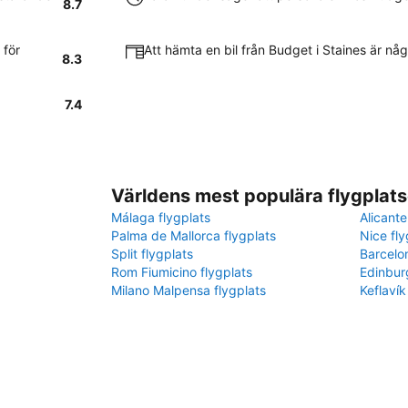
8.7
 för
Att hämta en bil från Budget i Staines är nå
8.3
7.4
Världens mest populära flygplats
Málaga flygplats
Alicante
Palma de Mallorca flygplats
Nice fly
Split flygplats
Barcelo
Rom Fiumicino flygplats
Edinbur
Milano Malpensa flygplats
Keflavík