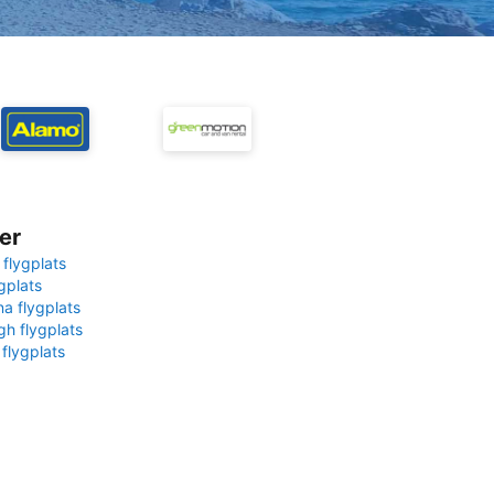
er
 flygplats
gplats
na flygplats
gh flygplats
 flygplats