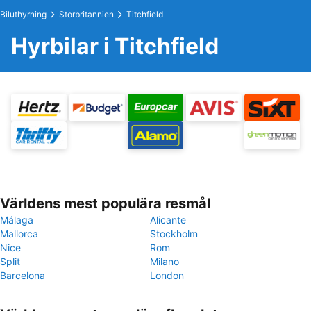
Biluthyrning
Storbritannien
Titchfield
Hyrbilar i Titchfield
Världens mest populära resmål
Málaga
Alicante
Mallorca
Stockholm
Nice
Rom
Split
Milano
Barcelona
London