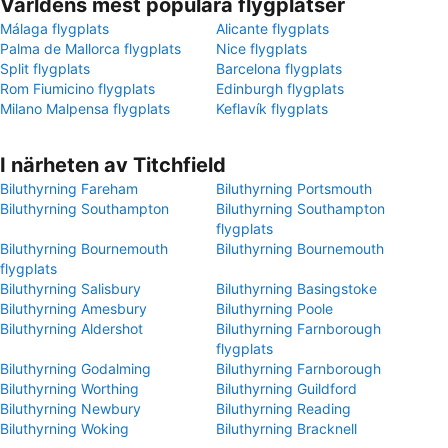
Världens mest populära flygplatser
Málaga flygplats
Alicante flygplats
Palma de Mallorca flygplats
Nice flygplats
Split flygplats
Barcelona flygplats
Rom Fiumicino flygplats
Edinburgh flygplats
Milano Malpensa flygplats
Keflavík flygplats
I närheten av Titchfield
Biluthyrning Fareham
Biluthyrning Portsmouth
Biluthyrning Southampton
Biluthyrning Southampton
flygplats
Biluthyrning Bournemouth
Biluthyrning Bournemouth
flygplats
Biluthyrning Salisbury
Biluthyrning Basingstoke
Biluthyrning Amesbury
Biluthyrning Poole
Biluthyrning Aldershot
Biluthyrning Farnborough
flygplats
Biluthyrning Godalming
Biluthyrning Farnborough
Biluthyrning Worthing
Biluthyrning Guildford
Biluthyrning Newbury
Biluthyrning Reading
Biluthyrning Woking
Biluthyrning Bracknell