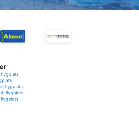
er
 flygplats
gplats
na flygplats
gh flygplats
 flygplats