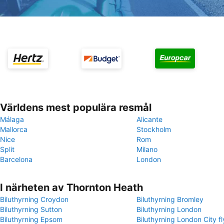
Världens mest populära resmål
Málaga
Alicante
Mallorca
Stockholm
Nice
Rom
Split
Milano
Barcelona
London
I närheten av Thornton Heath
Biluthyrning Croydon
Biluthyrning Bromley
Biluthyrning Sutton
Biluthyrning London
Biluthyrning Epsom
Biluthyrning London City f