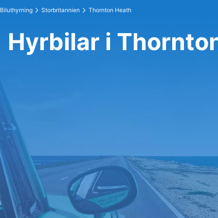
Biluthyrning
Storbritannien
Thornton Heath
Hyrbilar i Thornto