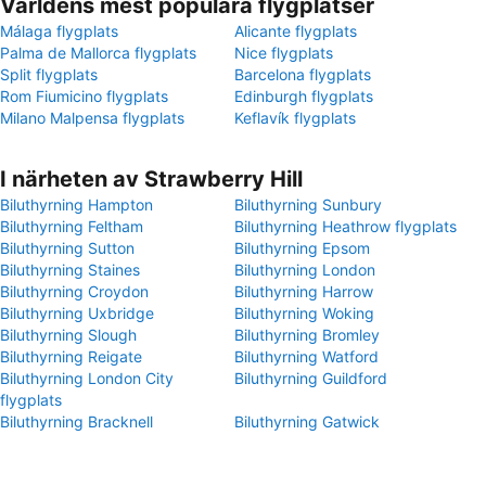
Världens mest populära flygplatser
Málaga flygplats
Alicante flygplats
Palma de Mallorca flygplats
Nice flygplats
Split flygplats
Barcelona flygplats
Rom Fiumicino flygplats
Edinburgh flygplats
Milano Malpensa flygplats
Keflavík flygplats
I närheten av Strawberry Hill
Biluthyrning Hampton
Biluthyrning Sunbury
Biluthyrning Feltham
Biluthyrning Heathrow flygplats
Biluthyrning Sutton
Biluthyrning Epsom
Biluthyrning Staines
Biluthyrning London
Biluthyrning Croydon
Biluthyrning Harrow
Biluthyrning Uxbridge
Biluthyrning Woking
Biluthyrning Slough
Biluthyrning Bromley
Biluthyrning Reigate
Biluthyrning Watford
Biluthyrning London City
Biluthyrning Guildford
flygplats
Biluthyrning Bracknell
Biluthyrning Gatwick