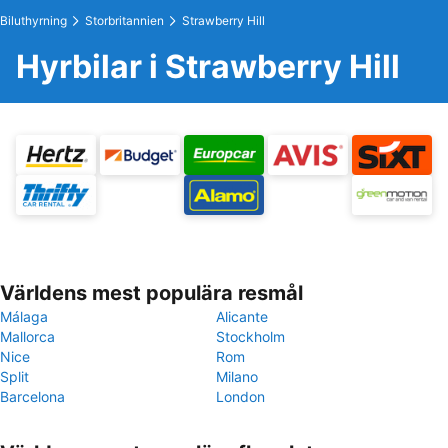
Biluthyrning
Storbritannien
Strawberry Hill
Hyrbilar i Strawberry Hill
Världens mest populära resmål
Málaga
Alicante
Mallorca
Stockholm
Nice
Rom
Split
Milano
Barcelona
London