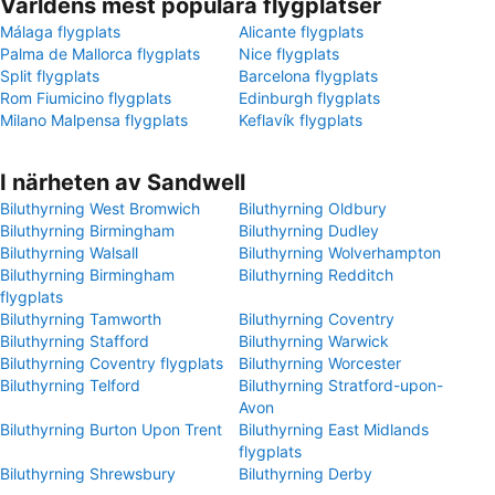
Världens mest populära flygplatser
Málaga flygplats
Alicante flygplats
Palma de Mallorca flygplats
Nice flygplats
Split flygplats
Barcelona flygplats
Rom Fiumicino flygplats
Edinburgh flygplats
Milano Malpensa flygplats
Keflavík flygplats
I närheten av Sandwell
Biluthyrning West Bromwich
Biluthyrning Oldbury
Biluthyrning Birmingham
Biluthyrning Dudley
Biluthyrning Walsall
Biluthyrning Wolverhampton
Biluthyrning Birmingham
Biluthyrning Redditch
flygplats
Biluthyrning Tamworth
Biluthyrning Coventry
Biluthyrning Stafford
Biluthyrning Warwick
Biluthyrning Coventry flygplats
Biluthyrning Worcester
Biluthyrning Telford
Biluthyrning Stratford-upon-
Avon
Biluthyrning Burton Upon Trent
Biluthyrning East Midlands
flygplats
Biluthyrning Shrewsbury
Biluthyrning Derby