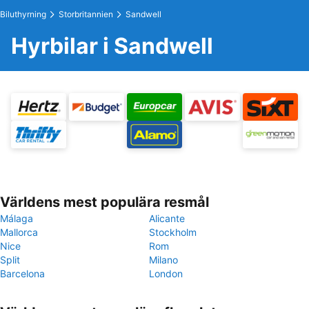
Biluthyrning
Storbritannien
Sandwell
Hyrbilar i Sandwell
Världens mest populära resmål
Málaga
Alicante
Mallorca
Stockholm
Nice
Rom
Split
Milano
Barcelona
London