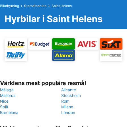
Biluthyrning
Storbritannien
Saint Helens
Hyrbilar i Saint Helens
Världens mest populära resmål
Málaga
Alicante
Mallorca
Stockholm
Nice
Rom
Split
Milano
Barcelona
London