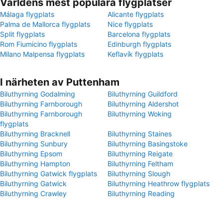
Världens mest populära flygplatser
Málaga flygplats
Alicante flygplats
Palma de Mallorca flygplats
Nice flygplats
Split flygplats
Barcelona flygplats
Rom Fiumicino flygplats
Edinburgh flygplats
Milano Malpensa flygplats
Keflavík flygplats
I närheten av Puttenham
Biluthyrning Godalming
Biluthyrning Guildford
Biluthyrning Farnborough
Biluthyrning Aldershot
Biluthyrning Farnborough
Biluthyrning Woking
flygplats
Biluthyrning Bracknell
Biluthyrning Staines
Biluthyrning Sunbury
Biluthyrning Basingstoke
Biluthyrning Epsom
Biluthyrning Reigate
Biluthyrning Hampton
Biluthyrning Feltham
Biluthyrning Gatwick flygplats
Biluthyrning Slough
Biluthyrning Gatwick
Biluthyrning Heathrow flygplats
Biluthyrning Crawley
Biluthyrning Reading