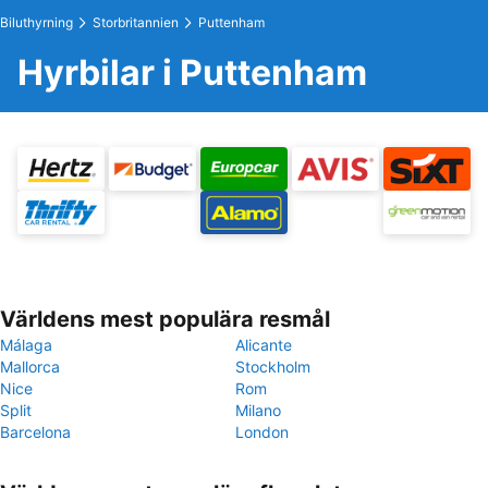
Biluthyrning
Storbritannien
Puttenham
Hyrbilar i Puttenham
Världens mest populära resmål
Málaga
Alicante
Mallorca
Stockholm
Nice
Rom
Split
Milano
Barcelona
London