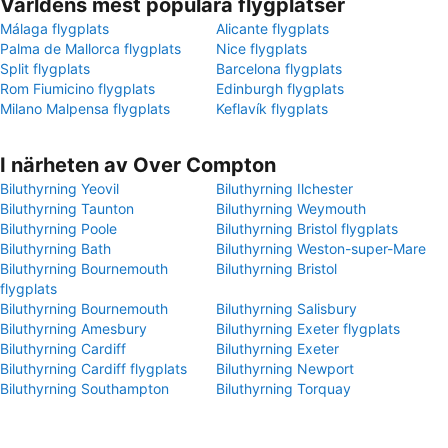
Världens mest populära flygplatser
Málaga flygplats
Alicante flygplats
Palma de Mallorca flygplats
Nice flygplats
Split flygplats
Barcelona flygplats
Rom Fiumicino flygplats
Edinburgh flygplats
Milano Malpensa flygplats
Keflavík flygplats
I närheten av Over Compton
Biluthyrning Yeovil
Biluthyrning Ilchester
Biluthyrning Taunton
Biluthyrning Weymouth
Biluthyrning Poole
Biluthyrning Bristol flygplats
Biluthyrning Bath
Biluthyrning Weston-super-Mare
Biluthyrning Bournemouth
Biluthyrning Bristol
flygplats
Biluthyrning Bournemouth
Biluthyrning Salisbury
Biluthyrning Amesbury
Biluthyrning Exeter flygplats
Biluthyrning Cardiff
Biluthyrning Exeter
Biluthyrning Cardiff flygplats
Biluthyrning Newport
Biluthyrning Southampton
Biluthyrning Torquay