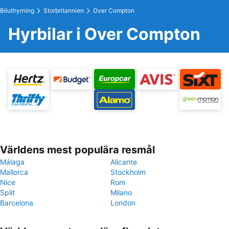
Biluthyrning
Storbritannien
Over Compton
Hyrbilar i Over Compton
Världens mest populära resmål
Málaga
Alicante
Mallorca
Stockholm
Nice
Rom
Split
Milano
Barcelona
London