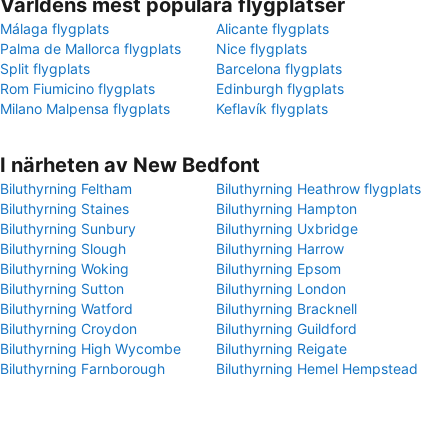
Världens mest populära flygplatser
Málaga flygplats
Alicante flygplats
Palma de Mallorca flygplats
Nice flygplats
Split flygplats
Barcelona flygplats
Rom Fiumicino flygplats
Edinburgh flygplats
Milano Malpensa flygplats
Keflavík flygplats
I närheten av New Bedfont
Biluthyrning Feltham
Biluthyrning Heathrow flygplats
Biluthyrning Staines
Biluthyrning Hampton
Biluthyrning Sunbury
Biluthyrning Uxbridge
Biluthyrning Slough
Biluthyrning Harrow
Biluthyrning Woking
Biluthyrning Epsom
Biluthyrning Sutton
Biluthyrning London
Biluthyrning Watford
Biluthyrning Bracknell
Biluthyrning Croydon
Biluthyrning Guildford
Biluthyrning High Wycombe
Biluthyrning Reigate
Biluthyrning Farnborough
Biluthyrning Hemel Hempstead