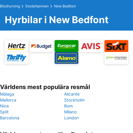
Biluthyrning
Storbritannien
New Bedfont
Hyrbilar i New Bedfont
Världens mest populära resmål
Málaga
Alicante
Mallorca
Stockholm
Nice
Rom
Split
Milano
Barcelona
London