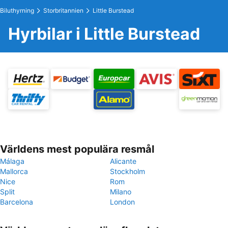
Biluthyrning
Storbritannien
Little Burstead
Hyrbilar i Little Burstead
Världens mest populära resmål
Málaga
Alicante
Mallorca
Stockholm
Nice
Rom
Split
Milano
Barcelona
London