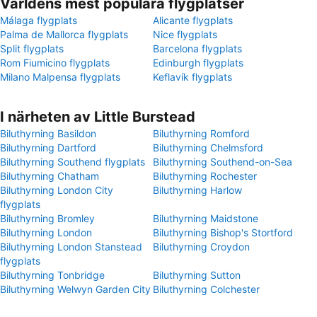
Världens mest populära flygplatser
Málaga flygplats
Alicante flygplats
Palma de Mallorca flygplats
Nice flygplats
Split flygplats
Barcelona flygplats
Rom Fiumicino flygplats
Edinburgh flygplats
Milano Malpensa flygplats
Keflavík flygplats
I närheten av Little Burstead
Biluthyrning Basildon
Biluthyrning Romford
Biluthyrning Dartford
Biluthyrning Chelmsford
Biluthyrning Southend flygplats
Biluthyrning Southend-on-Sea
Biluthyrning Chatham
Biluthyrning Rochester
Biluthyrning London City
Biluthyrning Harlow
flygplats
Biluthyrning Bromley
Biluthyrning Maidstone
Biluthyrning London
Biluthyrning Bishop's Stortford
Biluthyrning London Stanstead
Biluthyrning Croydon
flygplats
Biluthyrning Tonbridge
Biluthyrning Sutton
Biluthyrning Welwyn Garden City
Biluthyrning Colchester