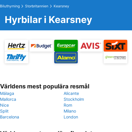
Biluthyrning
Storbritannien
Kearsney
Hyrbilar i Kearsney
Världens mest populära resmål
Málaga
Alicante
Mallorca
Stockholm
Nice
Rom
Split
Milano
Barcelona
London