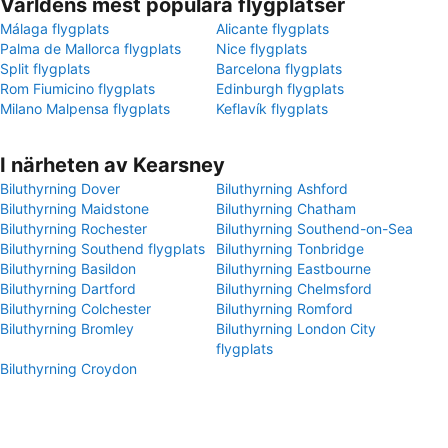
Världens mest populära flygplatser
Málaga flygplats
Alicante flygplats
Palma de Mallorca flygplats
Nice flygplats
Split flygplats
Barcelona flygplats
Rom Fiumicino flygplats
Edinburgh flygplats
Milano Malpensa flygplats
Keflavík flygplats
I närheten av Kearsney
Biluthyrning Dover
Biluthyrning Ashford
Biluthyrning Maidstone
Biluthyrning Chatham
Biluthyrning Rochester
Biluthyrning Southend-on-Sea
Biluthyrning Southend flygplats
Biluthyrning Tonbridge
Biluthyrning Basildon
Biluthyrning Eastbourne
Biluthyrning Dartford
Biluthyrning Chelmsford
Biluthyrning Colchester
Biluthyrning Romford
Biluthyrning Bromley
Biluthyrning London City
flygplats
Biluthyrning Croydon