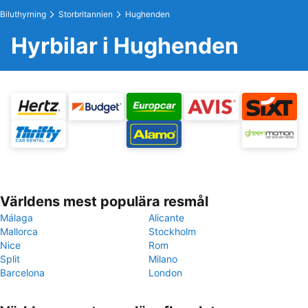
Biluthyrning
Storbritannien
Hughenden
Hyrbilar i Hughenden
Världens mest populära resmål
Málaga
Alicante
Mallorca
Stockholm
Nice
Rom
Split
Milano
Barcelona
London