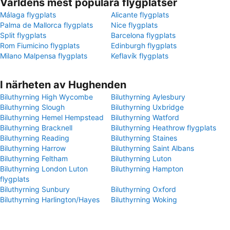
Världens mest populära flygplatser
Málaga flygplats
Alicante flygplats
Palma de Mallorca flygplats
Nice flygplats
Split flygplats
Barcelona flygplats
Rom Fiumicino flygplats
Edinburgh flygplats
Milano Malpensa flygplats
Keflavík flygplats
I närheten av Hughenden
Biluthyrning High Wycombe
Biluthyrning Aylesbury
Biluthyrning Slough
Biluthyrning Uxbridge
Biluthyrning Hemel Hempstead
Biluthyrning Watford
Biluthyrning Bracknell
Biluthyrning Heathrow flygplats
Biluthyrning Reading
Biluthyrning Staines
Biluthyrning Harrow
Biluthyrning Saint Albans
Biluthyrning Feltham
Biluthyrning Luton
Biluthyrning London Luton
Biluthyrning Hampton
flygplats
Biluthyrning Sunbury
Biluthyrning Oxford
Biluthyrning Harlington/Hayes
Biluthyrning Woking